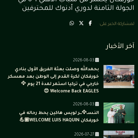
خورفكان يخسر من شباب الأهلي 1-0 في
الجولة الثامنة لدوري أدنوك للمحترفين
لمشاركة الخبر على:
آخر الأخبار
2026-08-03
بحمدالله وصلت بعثة الفريق الأول بنادي
خورفكان لكرة القدم إلى الوطن بعد معسكر
خارجي في تركيا استمر لمدة 21 يوم 🦅
Welcome Back EAGLES 😍
2026-08-03
النـســ🦅ـــر لويس هاكين يحط رحاله في
خورفكان WELCOME LUIS HAQUIN💪🏽
2026-07-27