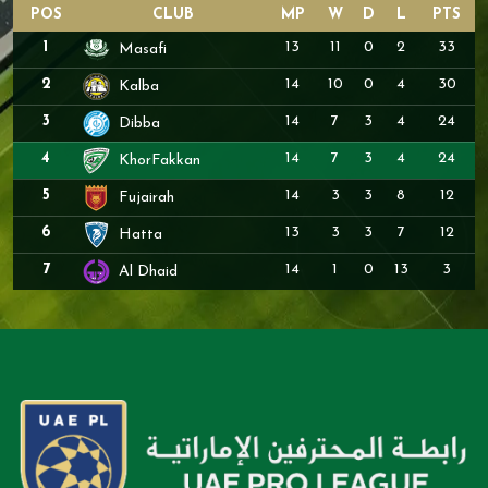
POS
CLUB
MP
W
D
L
PTS
1
13
11
0
2
33
Masafi
2
14
10
0
4
30
Kalba
3
14
7
3
4
24
Dibba
4
14
7
3
4
24
KhorFakkan
5
14
3
3
8
12
Fujairah
6
13
3
3
7
12
Hatta
7
14
1
0
13
3
Al Dhaid